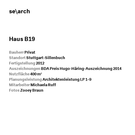
se\arch
Haus B19
Bauherr
Privat
Standort
Stuttgart-Sillenbuch
Fertigstellung
2012
Auszeichnungen
BDA Preis Hugo-Häring-Auszeichnung 2014
Nutzfläche
400 m²
Planungsleistung
Architektenleistung LP 1–9
Mitarbeiter
Michaela Ruff
Fotos
Zooey Braun