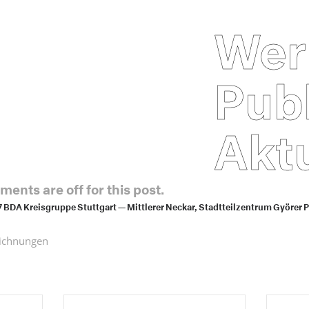
Wer
Pub
Aktu
ents are off for this post.
DA Kreisgruppe Stuttgart — Mittlerer Neckar, Stadtteilzentrum Györer P
ichnungen