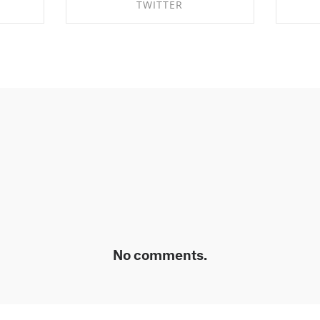
TWITTER
OK
SHARE ON TWITTER
No comments.