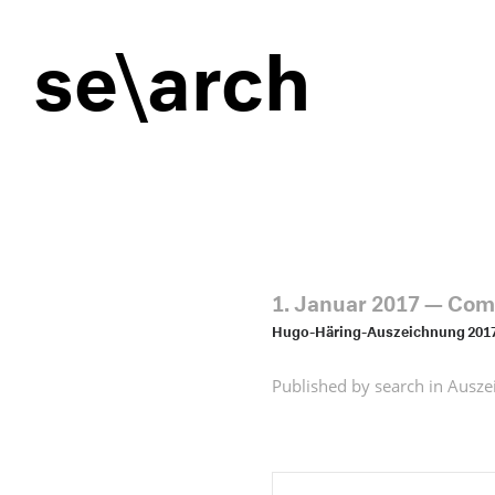
se\arch
1. Januar 2017
—
Comm
Hugo-Häring-Auszeichnung 2017 B
Published by search in
Ausze