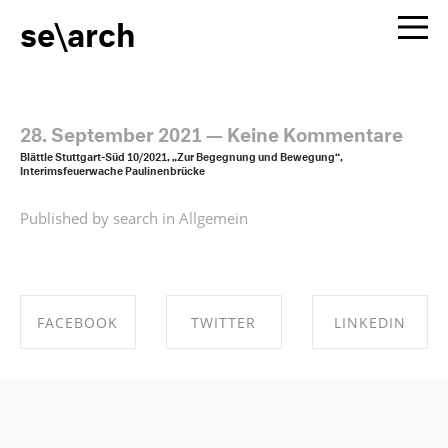
se\arch
28. September 2021
—
Keine Kommentare
Blättle Stuttgart-Süd 10/2021, „Zur Begegnung und Bewegung“,
Interimsfeuerwache Paulinenbrücke
Published by search in
Allgemein
FACEBOOK
TWITTER
LINKEDIN
SHARE ON
SHARE ON
SHARE ON
FACEBOOK
TWITTER
LINKEDIN